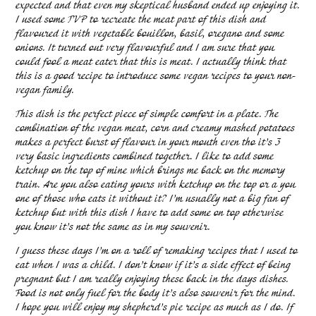
expected and that even my skeptical husband ended up enjoying it.
I used some TVP to recreate the meat part of this dish and
flavoured it with vegetable bouillon, basil, oregano and some
onions. It turned out very flavourful and I am sure that you
could fool a meat eater that this is meat. I actually think that
this is a good recipe to introduce some vegan recipes to your non-
vegan family.
This dish is the perfect piece of simple comfort in a plate. The
combination of the vegan meat, corn and creamy mashed potatoes
makes a perfect burst of flavour in your mouth even tho it’s 3
very basic ingredients combined together. I like to add some
ketchup on the top of mine which brings me back on the memory
train. Are you also eating yours with ketchup on the top or a you
one of those who eats it without it? I’m usually not a big fan of
ketchup but with this dish I have to add some on top otherwise
you know it’s not the same as in my souvenir.
I guess these days I’m on a roll of remaking recipes that I used to
eat when I was a child. I don’t know if it’s a side effect of being
pregnant but I am really enjoying these back in the days dishes.
Food is not only fuel for the body it’s also souvenir for the mind.
I hope you will enjoy my shepherd’s pie recipe as much as I do. If