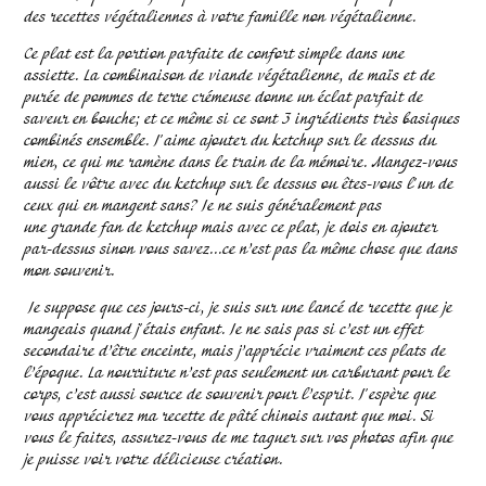
des recettes végétaliennes à votre famille non végétalienne.
Ce plat est la portion parfaite de confort simple dans une
assiette. La combinaison de viande végétalienne, de maïs et de
purée de pommes de terre crémeuse donne un éclat parfait de
saveur en bouche; et ce même si ce sont 3 ingrédients très basiques
combinés ensemble. J'aime ajouter du ketchup sur le dessus du
mien, ce qui me ramène dans le train de la mémoire. Mangez-vous
aussi le vôtre avec du ketchup sur le dessus ou êtes-vous l'un de
ceux qui en mangent sans? Je ne suis généralement pas
une grande fan de ketchup mais avec ce plat, je dois en ajouter
par-dessus sinon vous savez...ce n’est pas la même chose que dans
mon souvenir.
Je suppose que ces jours-ci, je suis sur une lancé de recette que je
mangeais quand j'étais enfant. Je ne sais pas si c’est un effet
secondaire d’être enceinte, mais j’apprécie vraiment ces plats de
l’époque. La nourriture n’est pas seulement un carburant pour le
corps, c’est aussi source de souvenir pour l’esprit. J'espère que
vous apprécierez ma recette de pâté chinois autant que moi. Si
vous le faites, assurez-vous de me taguer sur vos photos afin que
je puisse voir votre délicieuse création.