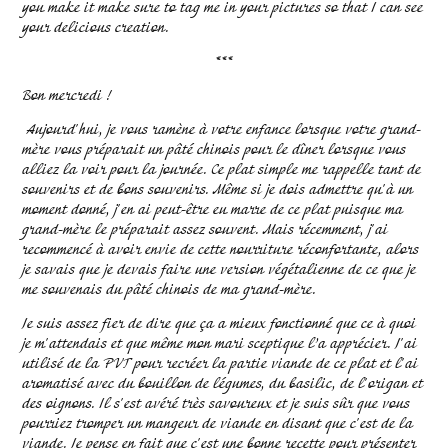
you make it make sure to tag me in your pictures so that I can see
your delicious creation.
***
Bon mercredi !
Aujourd'hui, je vous ramène à votre enfance lorsque votre grand-
mère vous préparait un pâté chinois pour le dîner lorsque vous
alliez la voir pour la journée. Ce plat simple me rappelle tant de
souvenirs et de bons souvenirs. Même si je dois admettre qu'à un
moment donné, j'en ai peut-être eu marre de ce plat puisque ma
grand-mère le préparait assez souvent. Mais récemment, j'ai
recommencé à avoir envie de cette nourriture réconfortante, alors
je savais que je devais faire une version végétalienne de ce que je
me souvenais du pâté chinois de ma grand-mère.
Je suis assez fier de dire que ça a mieux fonctionné que ce à quoi
je m'attendais et que même mon mari sceptique l’a apprécier. J'ai
utilisé de la PVT pour recréer la partie viande de ce plat et l'ai
aromatisé avec du bouillon de légumes, du basilic, de l'origan et
des oignons. Il s'est avéré très savoureux et je suis sûr que vous
pourriez tromper un mangeur de viande en disant que c'est de la
viande. Je pense en fait que c'est une bonne recette pour présenter